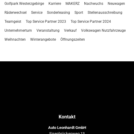
Golfpark Westerzgebirge
Karriere
MAKERZ
Nachwuchs
Neuwagen
Räderwechsel
Service
Sonderleasing
Sport
Stellenausschreibung
Teamgeist
Top Service Partner 2023
Top Service Partner 2024
Unternehmertum
Veranstaltung
Verkauf
Volkswagen Nutzfahrzeuge
Weihnachten
Winterangebote
Öffnungszeiten
Kontakt
Auto Leonhardt GmbH
Eisenbrückenweg 13