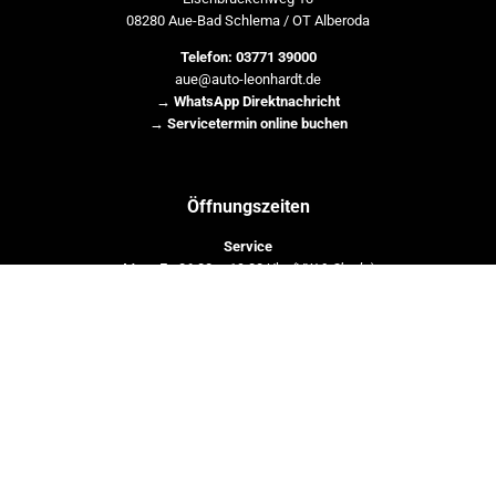
08280 Aue-Bad Schlema / OT Alberoda
Telefon: 03771 39000
aue@auto-leonhardt.de
→
WhatsApp Direktnachricht
→
Servicetermin online buchen
Öffnungszeiten
Service
Mo – Fr: 06:30 – 19:30 Uhr
(VW & Skoda)
Mo – Fr: 06:30 – 18:00 Uhr
(Audi)
Verkauf
Mo – Fr: 08:00 – 18:00 Uhr
Samstag nach Vereinbarung
Vorsprung durch Service
→ Unser aktueller
Fahrzeugbestand