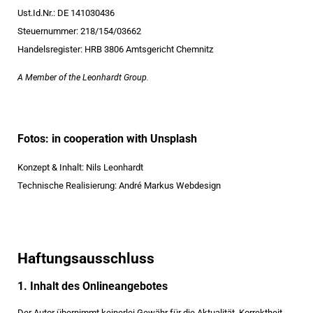
Ust.Id.Nr.: DE 141030436
Steuernummer: 218/154/03662
Handelsregister: HRB 3806 Amtsgericht Chemnitz
A Member of the
Leonhardt Group
.
Fotos: in cooperation with
Unsplash
Konzept & Inhalt: Nils Leonhardt
Technische Realisierung:
André Markus Webdesign
Haftungsausschluss
1. Inhalt des Onlineangebotes
Der Autor übernimmt keinerlei Gewähr für die Aktualität, Korrektheit,