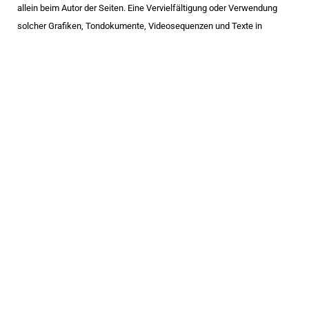
allein beim Autor der Seiten. Eine Vervielfältigung oder Verwendung
solcher Grafiken, Tondokumente, Videosequenzen und Texte in
anderen elektronischen oder gedruckten Publikationen ist ohne
ausdrückliche Zustimmung des Autors nicht gestattet.
4. Rechtswirksamkeit dieses Haftungsausschlusses
Dieser Haftungsausschluss ist als Teil des Internetangebotes zu
betrachten, von dem aus auf diese Seite verwiesen wurde. Sofern
Teile oder einzelne Formulierungen dieses Textes der geltenden
Rechtslage nicht, nicht mehr oder nicht vollständig entsprechen
sollten, bleiben die übrigen Teile des Dokumentes in ihrem Inhalt und
ihrer Gültigkeit davon unberührt.
5. Datenschutzerklärung
siehe
Datenschutz
.