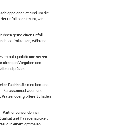
bschleppdienst ist rund um die
er Unfall passiert ist, wir
ir Ihnen gerne einen Unfall-
 nahtlos fortsetzen, während
 Wert auf Qualität und setzen
die strengen Vorgaben des
elle und präzise
ierten Fachkräfte sind bestens
um Karosserieschäden und
, Kratzer oder größere Schäden
en-Partner verwenden wir
Qualität und Passgenauigkeit
hrzeug in einem optimalen