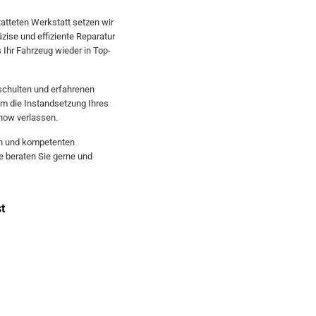
atteten Werkstatt setzen wir
ise und effiziente Reparatur
 Ihr Fahrzeug wieder in Top-
schulten und erfahrenen
 um die Instandsetzung Ihres
how verlassen.
en und kompetenten
ie beraten Sie gerne und
t