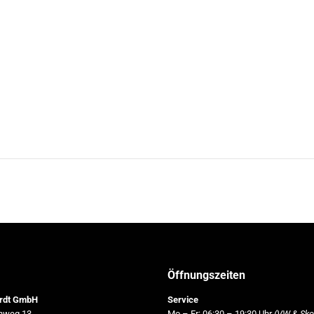
Öffnungszeiten
ardt GmbH
Service
nweg 13
Mo – Fr: 06:30 – 19:30 Uhr
(VW & Sko